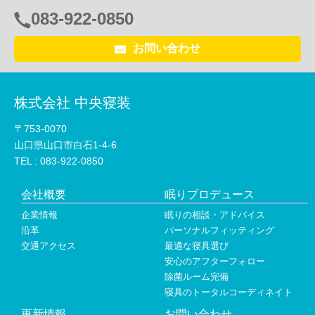
083-922-0850
電
話
お問い合わせ
番
号：
株式会社 中央寝装
〒753-0070
山口県山口市白石1-4-6
TEL :
083-922-0850
会社概要
眠りプロデュース
企業情報
眠りの相談・アドバイス
沿革
パーソナルフィッティング
交通アクセス
最適な寝具選び
安心のアフターフォロー
除菌ルーム完備
寝具のトータルコーディネイト
更新情報
お問い合わせ