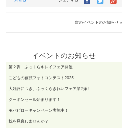
片寄る
シェアする
Facebook
Twitter
Goog
で
で
シ
シ
シ
ェ
ェ
ェ
ア
ア
ア
す
次のイベントのお知らせ »
す
す
る
る
る
イベントのお知らせ
第２弾 ふっくらキレイフェア開催
こどもの寝顔フォトコンテスト2025
大好評につき、ふっくらきれいフェア第2弾！
クーポンセール始まります！
モバピローキャンペーン実施中！
枕を見直しませんか？