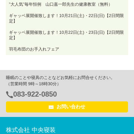
”大人気”毎年恒例 山口嘉一郎先生の健康教室（無料）
ギャッベ展開催致します！10月21日(土)・22日(日)【2日間限
定】
ギャッベ展開催致します！10月22日(土)・23日(日)【2日間限
定】
羽毛布団のお手入れフェア
睡眠のことや寝具のことなどお気軽にお問合せください。
（営業時間 9時～18時30分）
083-922-0850
電
話
お問い合わせ
番
号：
株式会社 中央寝装