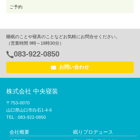
ご予約
睡眠のことや寝具のことなどお気軽にお問合せください。
（営業時間 9時～18時30分）
083-922-0850
電
話
お問い合わせ
番
号：
株式会社 中央寝装
〒753-0070
山口県山口市白石1-4-6
TEL :
083-922-0850
会社概要
眠りプロデュース