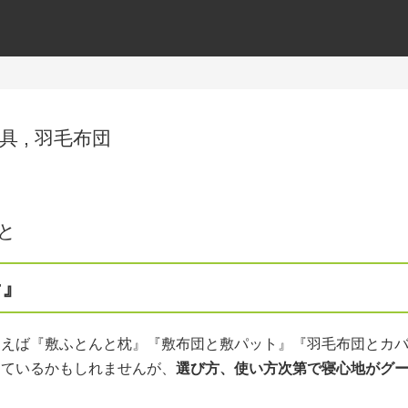
具
,
羽毛布団
と
せ』
例えば『敷ふとんと枕』『敷布団と敷パット』『羽毛布団とカ
っているかもしれませんが、
選び方、使い方次第で寝心地がグ