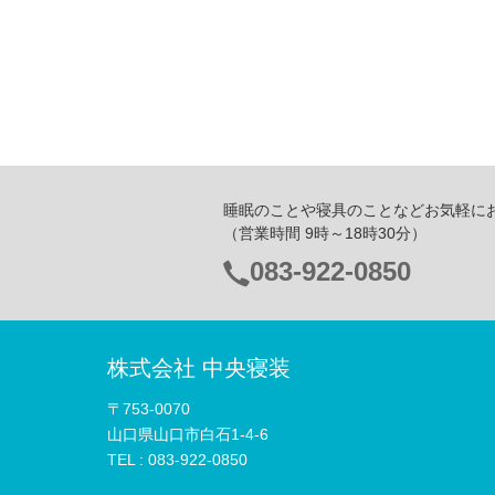
睡眠のことや寝具のことなどお気軽に
（営業時間 9時～18時30分）
083-922-0850
電
話
番
株式会社 中央寝装
号：
〒753-0070
山口県山口市白石1-4-6
TEL :
083-922-0850