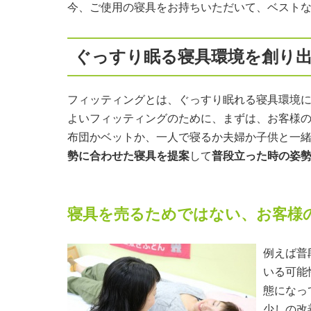
今、ご使用の寝具をお持ちいただいて、ベスト
ぐっすり眠る寝具環境を創り
フィッティングとは、ぐっすり眠れる寝具環境
よいフィッティングのために、まずは、お客様
布団かベットか、一人で寝るか夫婦か子供と一
勢に合わせた寝具を提案
して
普段立った時の姿
寝具を売るためではない、お客様
例えば普
いる可能
態になっ
少しの改