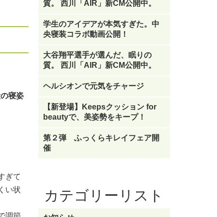
質。 西川「AIR」新CM公開中。
学生のアイデアが本気すぎた。中
央寝装コラボ動画公開！
大谷翔平選手が選んだ、眠りの
質。 西川「AIR」新CM公開中。
ヘルシオンで元気をチャージ
段の寝姿
【新登場】Keepsクッション for
beautyで、美姿勢をキープ！
第２弾 ふっくらキレイフェア開
催
すぎて
くい状
カテゴリーリスト
で調節