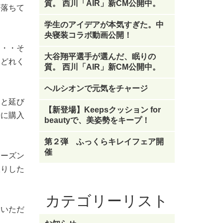
質。 西川「AIR」新CM公開中。
に落ちて
学生のアイデアが本気すぎた。中
央寝装コラボ動画公開！
・・・そ
大谷翔平選手が選んだ、眠りの
、どれく
質。 西川「AIR」新CM公開中。
ヘルシオンで元気をチャージ
ンと延び
【新登場】Keepsクッション for
時に購入
beautyで、美姿勢をキープ！
第２弾 ふっくらキレイフェア開
催
シーズン
限りした
カテゴリーリスト
ていただ