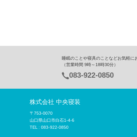
睡眠のことや寝具のことなどお気軽に
（営業時間 9時～18時30分）
083-922-0850
電
話
番
株式会社 中央寝装
号：
〒753-0070
山口県山口市白石1-4-6
TEL :
083-922-0850