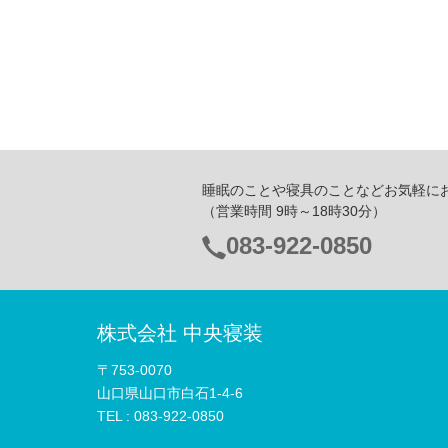
睡眠のことや寝具のことなどお気軽に
（営業時間 9時～18時30分）
083-922-0850
電
話
番
株式会社 中央寝装
号：
〒753-0070
山口県山口市白石1-4-6
TEL :
083-922-0850