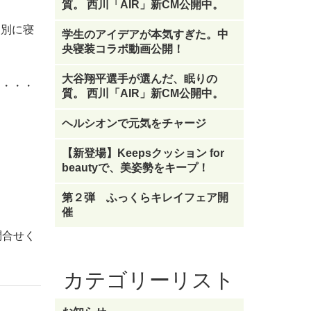
質。 西川「AIR」新CM公開中。
、別に寝
学生のアイデアが本気すぎた。中
央寝装コラボ動画公開！
大谷翔平選手が選んだ、眠りの
な・・・
質。 西川「AIR」新CM公開中。
ヘルシオンで元気をチャージ
【新登場】Keepsクッション for
beautyで、美姿勢をキープ！
第２弾 ふっくらキレイフェア開
催
問合せく
カテゴリーリスト