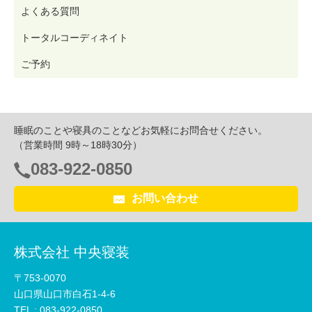
よくある質問
トータルコーディネイト
ご予約
睡眠のことや寝具のことなどお気軽にお問合せください。
（営業時間 9時～18時30分）
083-922-0850
電
話
お問い合わせ
番
号：
株式会社 中央寝装
〒753-0070
山口県山口市白石1-4-6
TEL :
083-922-0850